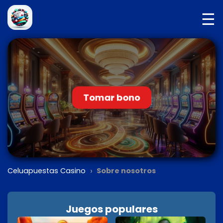
☰
Tomar bono
›
Celuapuestas Casino
Sobre nosotros
Juegos populares